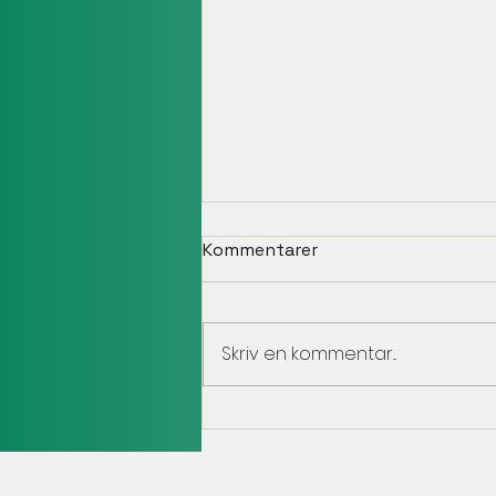
Kommentarer
Skriv en kommentar...
Team JB Sweden