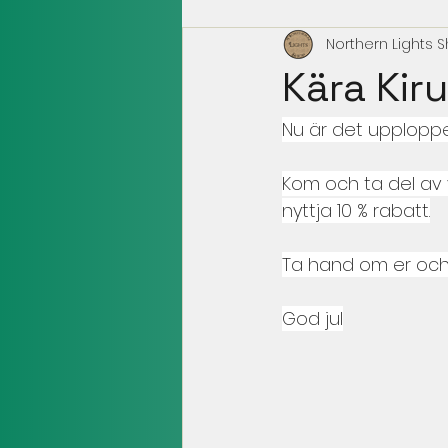
Northern Lights 
Kära Kir
Nu är det upploppet
Kom och ta del av 
nyttja 10 % rabatt.
Ta hand om er och 
God jul