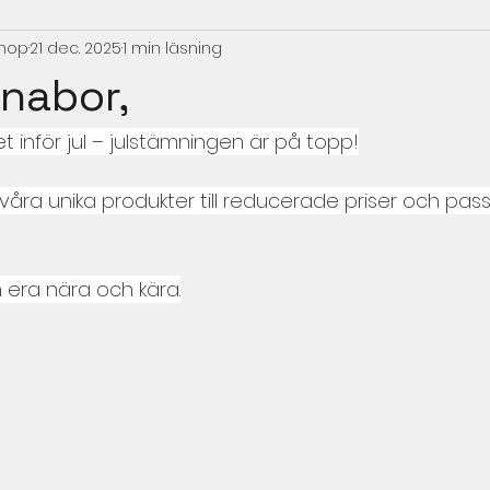
Shop
21 dec. 2025
1 min läsning
unabor,
 inför jul – julstämningen är på topp!
våra unika produkter till reducerade priser och pass
era nära och kära.