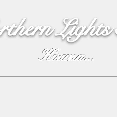
rthern Lights
Kiruna...
Webshop
Northern Lights
Live Cam
Live text