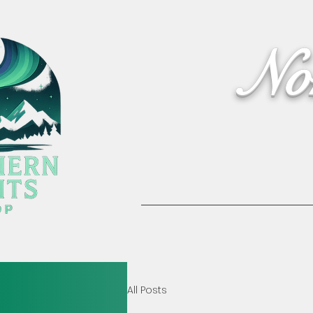
No
Home
Activities
All Posts