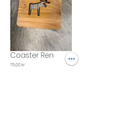
Coaster Ren
Pris
75,00 kr
Antal
*
Lägg i kundvagn