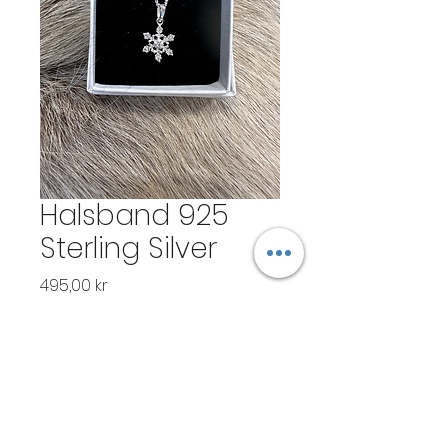
Halsband 925
Sterling Silver
Pris
495,00 kr
Antal
*
Lägg i kundvagn